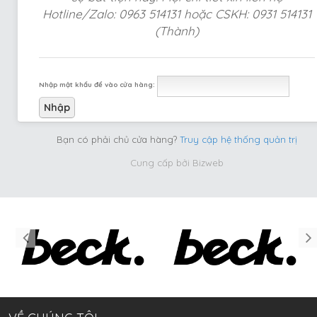
Hotline/Zalo: 0963 514131 hoặc CSKH: 0931 514131
(Thành)
Nhập mật khẩu để vào cửa hàng:
Bạn có phải chủ cửa hàng?
Truy cập hệ thống quản trị
Cung cấp bởi
Bizweb