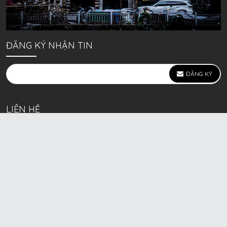
ĐĂNG KÝ NHẬN TIN
ĐĂNG KÝ
LIÊN HỆ
639 Kim Ngưu, P. Vĩnh Tuy, Q. Hai Bà Trưng, Hà Nội
(mặt đường lớn)
Call/Zalo bán lẻ: 0963. 51. 41. 31
Call/Zalo CSKH: 0931. 51. 41. 31
Call/Zalo CSKH: 0931. 51. 41. 31
HKD BECK SPORT Số ĐK 01D8037673 cấp ngày