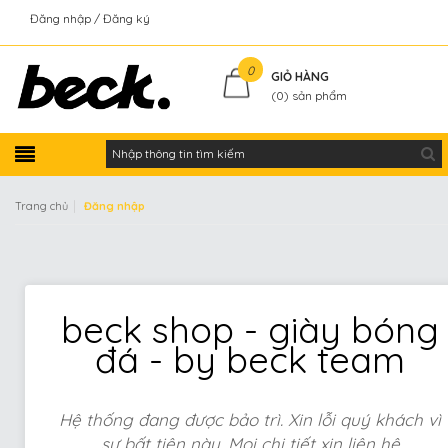
Đăng nhập
Đăng ký
Kiểm tra đơn hàng
0
GIỎ HÀNG
(
0
) sản phẩm
|
Trang chủ
Đăng nhập
beck shop - giày bóng
đá - by beck team
Hệ thống đang được bảo trì. Xin lỗi quý khách vì
sự bất tiện này. Mọi chi tiết xin liên hệ