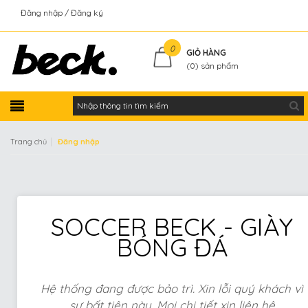
Đăng nhập
Đăng ký
Kiểm tra đơn hàng
0
GIỎ HÀNG
(
0
) sản phẩm
|
Trang chủ
Đăng nhập
SOCCER BECK - GIÀY
BÓNG ĐÁ
Hệ thống đang được bảo trì. Xin lỗi quý khách vì
sự bất tiện này. Mọi chi tiết xin liên hệ