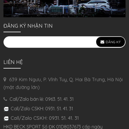
ĐĂNG KÝ NHẬN TIN
ĐĂNG KÝ
LIÊN HỆ
639 Kim Ngưu, P. Vĩnh Tuy, Q. Hai Bà Trưng, Hà Nội
(mặt đường lớn)
Call/Zalo bán lẻ: 0963. 51. 41. 31
Call/Zalo CSKH: 0931. 51. 41. 31
Call/Zalo CSKH: 0931. 51. 41. 31
HKD BECK SPORT Số ĐK 01D8037673 cấp ngày