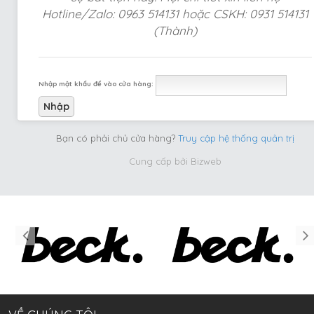
Hotline/Zalo: 0963 514131 hoặc CSKH: 0931 514131
(Thành)
Nhập mật khẩu để vào cửa hàng:
Bạn có phải chủ cửa hàng?
Truy cập hệ thống quản trị
Cung cấp bởi
Bizweb