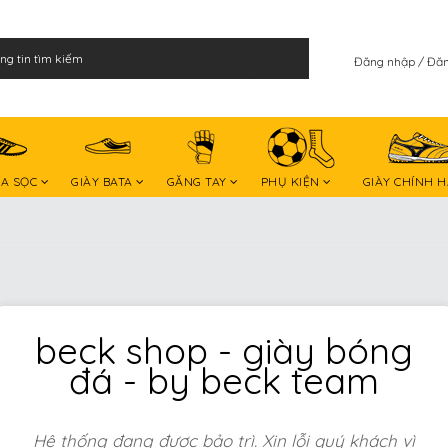
Đăng nhập
Đăn
BA SỌC
GIÀY BATA
GĂNG TAY
PHỤ KIỆN
GIÀY CHÍNH 
beck shop - giày bóng
đá - by beck team
Hệ thống đang được bảo trì. Xin lỗi quý khách vì