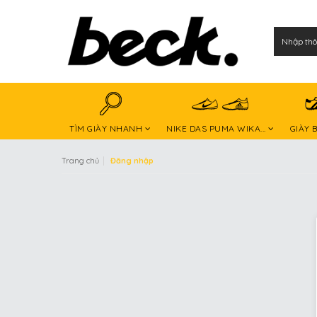
TÌM GIÀY NHANH
NIKE DAS PUMA WIKA...
GIÀY 
|
Trang chủ
Đăng nhập