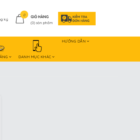
0
GIỎ HÀNG
g ký
(
0
) sản phẩm
HƯỚNG DẪN
HÃNG
DANH MỤC KHÁC