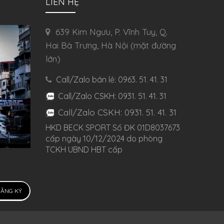
LIÊN HỆ
639 Kim Ngưu, P. Vĩnh Tuy, Q.
Hai Bà Trưng, Hà Nội (mặt đường
lớn)
Call/Zalo bán lẻ: 0963. 51. 41. 31
Call/Zalo CSKH: 0931. 51. 41. 31
Call/Zalo CSKH: 0931. 51. 41. 31
HKD BECK SPORT Số ĐK 01D8037673
cấp ngày 10/12/2024 do phòng
TCKH UBND HBT cấp
ĂNG KÝ