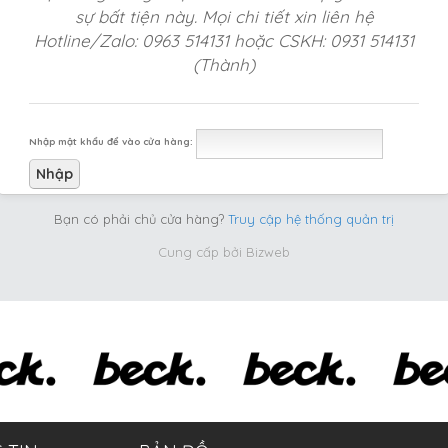
sự bất tiện này. Mọi chi tiết xin liên hệ
Hotline/Zalo: 0963 514131 hoặc CSKH: 0931 514131
(Thành)
Nhập mật khẩu để vào cửa hàng:
Bạn có phải chủ cửa hàng?
Truy cập hệ thống quản trị
Cung cấp bởi
Bizweb