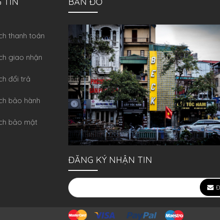
 TIN
BẢN ĐỒ
́ch thanh toán
ch giao nhận
ch đổi trả
́ch bảo hành
ch bảo mật
ĐĂNG KÝ NHẬN TIN
Đ