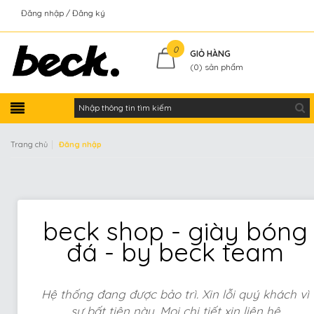
Đăng nhập
Đăng ký
Kiểm tra đơn hàng
0
GIỎ HÀNG
(
0
) sản phẩm
|
Trang chủ
Đăng nhập
beck shop - giày bóng
đá - by beck team
Hệ thống đang được bảo trì. Xin lỗi quý khách vì
sự bất tiện này. Mọi chi tiết xin liên hệ