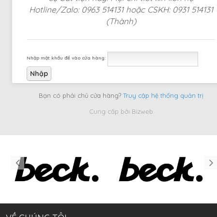
Hotline/Zalo: 0963 514131 hoặc CSKH: 0931 514131
(Thành)
Nhập mật khẩu để vào cửa hàng:
Bạn có phải chủ cửa hàng?
Truy cập hệ thống quản trị
Cung cấp bởi
Bizweb