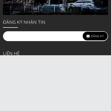
ĐĂNG KÝ NHẬN TIN
ĐĂNG KÝ
LIÊN HỆ
639 Kim Ngưu, P. Vĩnh Tuy, Q. Hai Bà Trưng, Hà Nội
(mặt đường lớn)
Call/Zalo bán lẻ: 0963. 51. 41. 31
Call/Zalo CSKH: 0931. 51. 41. 31
Call/Zalo CSKH: 0931. 51. 41. 31
HKD BECK SPORT Số ĐK 01D8037673 cấp ngày