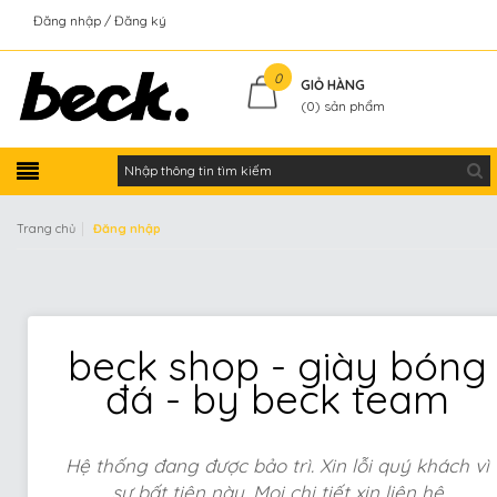
Đăng nhập
Đăng ký
Kiểm tra đơn hàng
0
GIỎ HÀNG
(
0
) sản phẩm
|
Trang chủ
Đăng nhập
beck shop - giày bóng
đá - by beck team
Hệ thống đang được bảo trì. Xin lỗi quý khách vì
sự bất tiện này. Mọi chi tiết xin liên hệ