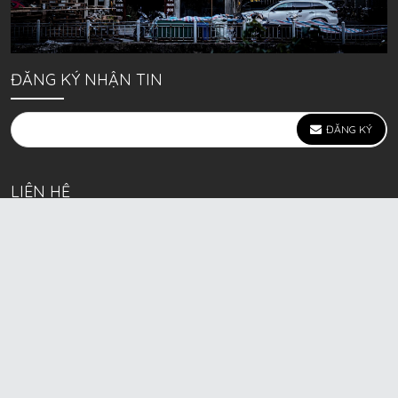
ĐĂNG KÝ NHẬN TIN
ĐĂNG KÝ
LIÊN HỆ
639 Kim Ngưu, P. Vĩnh Tuy, Q. Hai Bà Trưng, Hà Nội
(mặt đường lớn)
Call/Zalo bán lẻ: 0963. 51. 41. 31
Call/Zalo CSKH: 0931. 51. 41. 31
Call/Zalo CSKH: 0931. 51. 41. 31
HKD BECK SPORT Số ĐK 01D8037673 cấp ngày