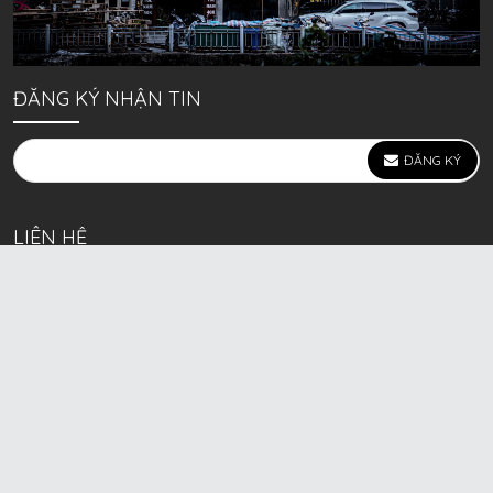
ĐĂNG KÝ NHẬN TIN
ĐĂNG KÝ
LIÊN HỆ
639 Kim Ngưu, P. Vĩnh Tuy, Q. Hai Bà Trưng, Hà Nội
(mặt đường lớn)
Call/Zalo bán lẻ: 0963. 51. 41. 31
Call/Zalo CSKH: 0931. 51. 41. 31
Call/Zalo CSKH: 0931. 51. 41. 31
HKD BECK SPORT Số ĐK 01D8037673 cấp ngày