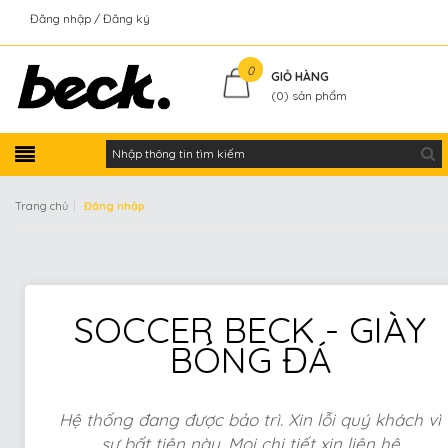
Đăng nhập
Đăng ký
Kiểm tra đơn hàng
0
GIỎ HÀNG
(
0
) sản phẩm
|
Trang chủ
Đăng nhập
SOCCER BECK - GIÀY
BÓNG ĐÁ
Hệ thống đang được bảo trì. Xin lỗi quý khách vì
sự bất tiện này. Mọi chi tiết xin liên hệ