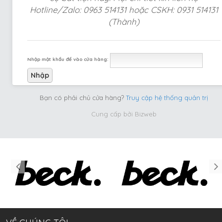
Hotline/Zalo: 0963 514131 hoặc CSKH: 0931 514131
(Thành)
Nhập mật khẩu để vào cửa hàng:
Bạn có phải chủ cửa hàng?
Truy cập hệ thống quản trị
Cung cấp bởi
Bizweb