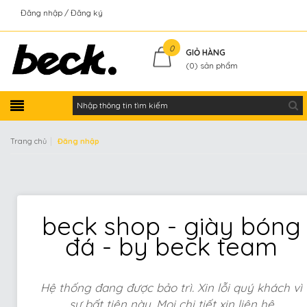
Đăng nhập
Đăng ký
Kiểm tra đơn hàng
0
GIỎ HÀNG
(
0
) sản phẩm
|
Trang chủ
Đăng nhập
beck shop - giày bóng
đá - by beck team
Hệ thống đang được bảo trì. Xin lỗi quý khách vì
sự bất tiện này. Mọi chi tiết xin liên hệ