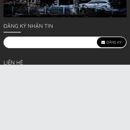
ĐĂNG KÝ NHẬN TIN
ĐĂNG KÝ
LIÊN HỆ
639 Kim Ngưu, P. Vĩnh Tuy, Q. Hai Bà Trưng, Hà Nội
(mặt đường lớn)
Call/Zalo bán lẻ: 0963. 51. 41. 31
Call/Zalo CSKH: 0931. 51. 41. 31
Call/Zalo CSKH: 0931. 51. 41. 31
HKD BECK SPORT Số ĐK 01D8037673 cấp ngày