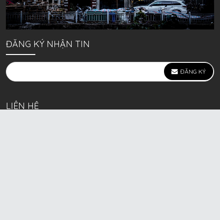
ĐĂNG KÝ NHẬN TIN
ĐĂNG KÝ
LIÊN HỆ
639 Kim Ngưu, P. Vĩnh Tuy, Q. Hai Bà Trưng, Hà Nội
(mặt đường lớn)
Call/Zalo bán lẻ: 0963. 51. 41. 31
Call/Zalo CSKH: 0931. 51. 41. 31
Call/Zalo CSKH: 0931. 51. 41. 31
HKD BECK SPORT Số ĐK 01D8037673 cấp ngày