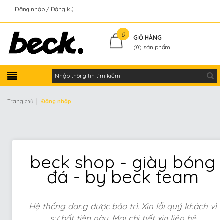
Đăng nhập
Đăng ký
Kiểm tra đơn hàng
0
GIỎ HÀNG
(
0
) sản phẩm
|
Trang chủ
Đăng nhập
beck shop - giày bóng
đá - by beck team
Hệ thống đang được bảo trì. Xin lỗi quý khách vì
sự bất tiện này. Mọi chi tiết xin liên hệ