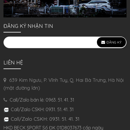
ĐĂNG KÝ NHẬN TIN
ĐĂNG KÝ
LIÊN HỆ
639 Kim Ngưu, P. Vĩnh Tuy, Q. Hai Bà Trưng, Hà Nội
(mặt đường lớn)
Call/Zalo bán lẻ: 0963. 51. 41. 31
Call/Zalo CSKH: 0931. 51. 41. 31
Call/Zalo CSKH: 0931. 51. 41. 31
HKD BECK SPORT Số ĐK 01D8037673 cấp ngày