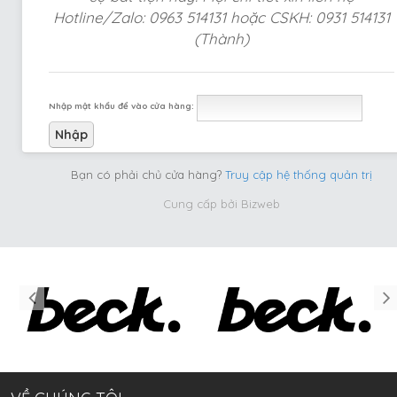
Hotline/Zalo: 0963 514131 hoặc CSKH: 0931 514131
(Thành)
Nhập mật khẩu để vào cửa hàng:
Bạn có phải chủ cửa hàng?
Truy cập hệ thống quản trị
Cung cấp bởi
Bizweb