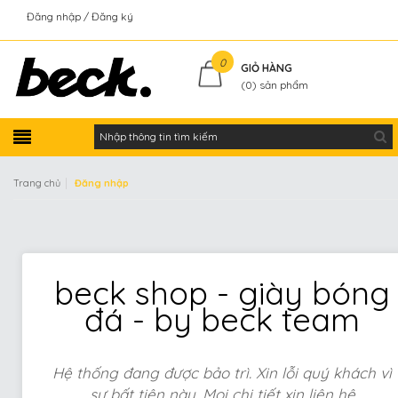
Đăng nhập
Đăng ký
Kiểm tra đơn hàng
0
GIỎ HÀNG
(
0
) sản phẩm
|
Trang chủ
Đăng nhập
beck shop - giày bóng
đá - by beck team
Hệ thống đang được bảo trì. Xin lỗi quý khách vì
sự bất tiện này. Mọi chi tiết xin liên hệ