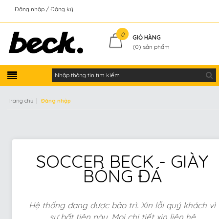
Đăng nhập
Đăng ký
Kiểm tra đơn hàng
0
GIỎ HÀNG
(
0
) sản phẩm
|
Trang chủ
Đăng nhập
SOCCER BECK - GIÀY
BÓNG ĐÁ
Hệ thống đang được bảo trì. Xin lỗi quý khách vì
sự bất tiện này. Mọi chi tiết xin liên hệ