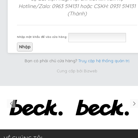
Hotline/Zalo: 0963 514131 hoặc CSKH: 0931 514131
(Thành)
Nhập mật khẩu để vào cửa hàng:
Bạn có phải chủ cửa hàng?
Truy cập hệ thống quản trị
Cung cấp bởi
Bizweb