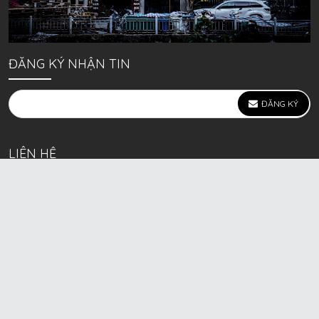
ĐĂNG KÝ NHẬN TIN
ĐĂNG KÝ
LIÊN HỆ
639 Kim Ngưu, P. Vĩnh Tuy, Q. Hai Bà Trưng, Hà Nội
(mặt đường lớn)
Call/Zalo bán lẻ: 0963. 51. 41. 31
Call/Zalo CSKH: 0931. 51. 41. 31
Call/Zalo CSKH: 0931. 51. 41. 31
HKD BECK SPORT Số ĐK 01D8037673 cấp ngày