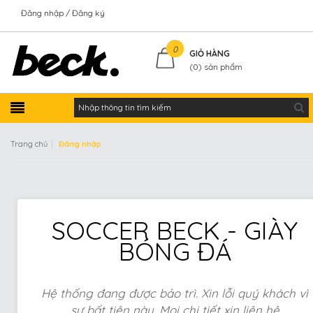
Đăng nhập
Đăng ký
Kiểm tra đơn hàng
0
GIỎ HÀNG
(
0
) sản phẩm
|
Trang chủ
Đăng nhập
SOCCER BECK - GIÀY
BÓNG ĐÁ
Hệ thống đang được bảo trì. Xin lỗi quý khách vì
sự bất tiện này. Mọi chi tiết xin liên hệ