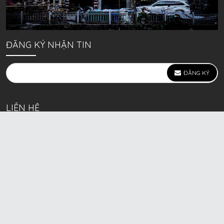
ĐĂNG KÝ NHẬN TIN
ĐĂNG KÝ
LIÊN HỆ
639 Kim Ngưu, P. Vĩnh Tuy, Q. Hai Bà Trưng, Hà Nội
(mặt đường lớn)
Call/Zalo bán lẻ: 0963. 51. 41. 31
Call/Zalo CSKH: 0931. 51. 41. 31
Call/Zalo CSKH: 0931. 51. 41. 31
HKD BECK SPORT Số ĐK 01D8037673 cấp ngày