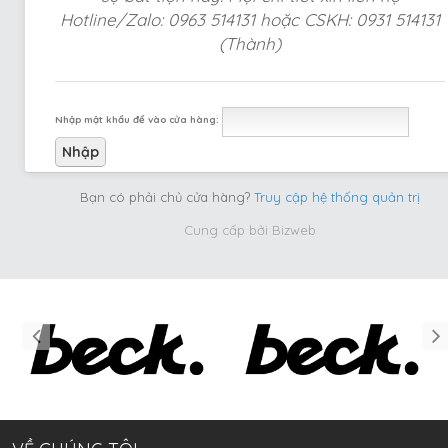
Hotline/Zalo: 0963 514131 hoặc CSKH: 0931 514131
(Thành)
Nhập mật khẩu để vào cửa hàng:
Bạn có phải chủ cửa hàng?
Truy cập hệ thống quản trị
Cung cấp bởi
Bizweb