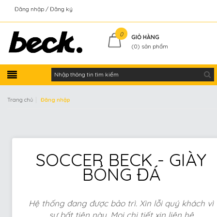
Đăng nhập
Đăng ký
Kiểm tra đơn hàng
0
GIỎ HÀNG
(
0
) sản phẩm
|
Trang chủ
Đăng nhập
SOCCER BECK - GIÀY
BÓNG ĐÁ
Hệ thống đang được bảo trì. Xin lỗi quý khách vì
sự bất tiện này. Mọi chi tiết xin liên hệ