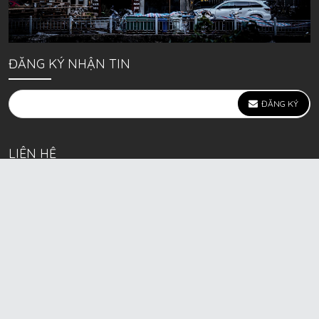
ĐĂNG KÝ NHẬN TIN
ĐĂNG KÝ
LIÊN HỆ
639 Kim Ngưu, P. Vĩnh Tuy, Q. Hai Bà Trưng, Hà Nội
(mặt đường lớn)
Call/Zalo bán lẻ: 0963. 51. 41. 31
Call/Zalo CSKH: 0931. 51. 41. 31
Call/Zalo CSKH: 0931. 51. 41. 31
HKD BECK SPORT Số ĐK 01D8037673 cấp ngày