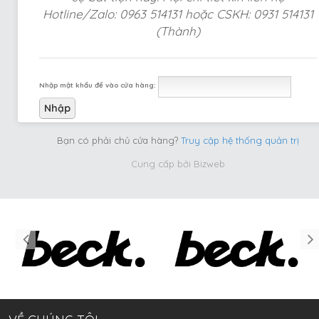
Hotline/Zalo: 0963 514131 hoặc CSKH: 0931 514131
(Thành)
Nhập mật khẩu để vào cửa hàng:
Bạn có phải chủ cửa hàng?
Truy cập hệ thống quản trị
Cung cấp bởi
Bizweb