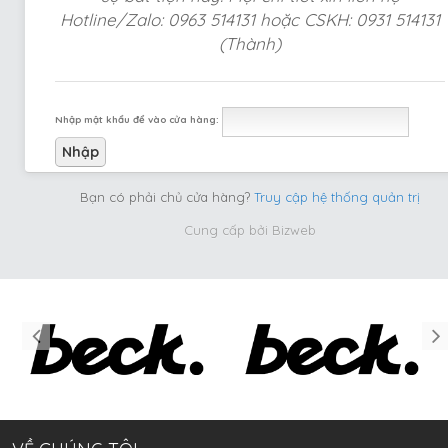
Hotline/Zalo: 0963 514131 hoặc CSKH: 0931 514131
(Thành)
Nhập mật khẩu để vào cửa hàng:
Bạn có phải chủ cửa hàng?
Truy cập hệ thống quản trị
Cung cấp bởi
Bizweb