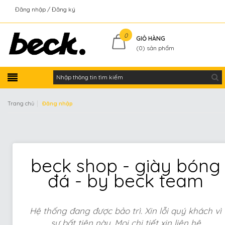
Đăng nhập
Đăng ký
Kiểm tra đơn hàng
0
GIỎ HÀNG
(
0
) sản phẩm
|
Trang chủ
Đăng nhập
beck shop - giày bóng
đá - by beck team
Hệ thống đang được bảo trì. Xin lỗi quý khách vì
sự bất tiện này. Mọi chi tiết xin liên hệ