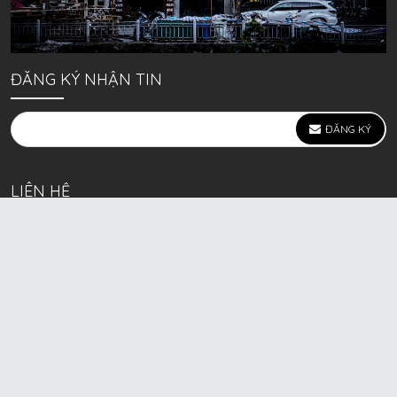
ĐĂNG KÝ NHẬN TIN
ĐĂNG KÝ
LIÊN HỆ
639 Kim Ngưu, P. Vĩnh Tuy, Q. Hai Bà Trưng, Hà Nội
(mặt đường lớn)
Call/Zalo bán lẻ: 0963. 51. 41. 31
Call/Zalo CSKH: 0931. 51. 41. 31
Call/Zalo CSKH: 0931. 51. 41. 31
HKD BECK SPORT Số ĐK 01D8037673 cấp ngày