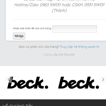
Hotline/Zalo: 0963 514131 hoặc CSKH: 0931 514131
(Thành)
Nhập mật khẩu để vào cửa hàng:
Bạn có phải chủ cửa hàng?
Truy cập hệ thống quản trị
Cung cấp bởi
Bizweb