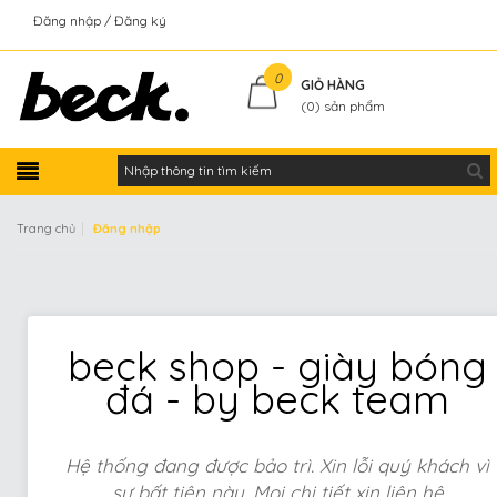
Đăng nhập
Đăng ký
Kiểm tra đơn hàng
0
GIỎ HÀNG
(
0
) sản phẩm
|
Trang chủ
Đăng nhập
beck shop - giày bóng
đá - by beck team
Hệ thống đang được bảo trì. Xin lỗi quý khách vì
sự bất tiện này. Mọi chi tiết xin liên hệ