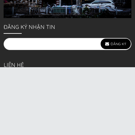
ĐĂNG KÝ NHẬN TIN
ĐĂNG KÝ
LIÊN HỆ
639 Kim Ngưu, P. Vĩnh Tuy, Q. Hai Bà Trưng, Hà Nội
(mặt đường lớn)
Call/Zalo bán lẻ: 0963. 51. 41. 31
Call/Zalo CSKH: 0931. 51. 41. 31
Call/Zalo CSKH: 0931. 51. 41. 31
HKD BECK SPORT Số ĐK 01D8037673 cấp ngày