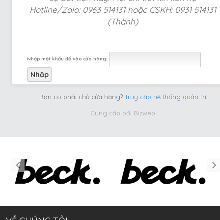
Hotline/Zalo: 0963 514131 hoặc CSKH: 0931 514131
(Thành)
Nhập mật khẩu để vào cửa hàng:
Bạn có phải chủ cửa hàng?
Truy cập hệ thống quản trị
Cung cấp bởi
Bizweb