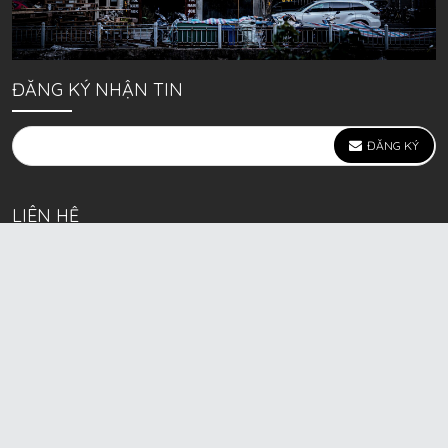
ĐĂNG KÝ NHẬN TIN
ĐĂNG KÝ
LIÊN HỆ
639 Kim Ngưu, P. Vĩnh Tuy, Q. Hai Bà Trưng, Hà Nội
(mặt đường lớn)
Call/Zalo bán lẻ: 0963. 51. 41. 31
Call/Zalo CSKH: 0931. 51. 41. 31
Call/Zalo CSKH: 0931. 51. 41. 31
HKD BECK SPORT Số ĐK 01D8037673 cấp ngày