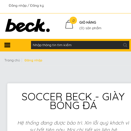
Đăng nhập
Đăng ký
Kiểm tra đơn hàng
0
GIỎ HÀNG
(
0
) sản phẩm
|
Trang chủ
Đăng nhập
SOCCER BECK - GIÀY
BÓNG ĐÁ
Hệ thống đang được bảo trì. Xin lỗi quý khách vì
sự bất tiện này. Mọi chi tiết xin liên hệ