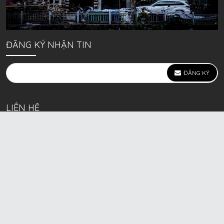
ĐĂNG KÝ NHẬN TIN
ĐĂNG KÝ
LIÊN HỆ
639 Kim Ngưu, P. Vĩnh Tuy, Q. Hai Bà Trưng, Hà Nội
(mặt đường lớn)
Call/Zalo bán lẻ: 0963. 51. 41. 31
Call/Zalo CSKH: 0931. 51. 41. 31
Call/Zalo CSKH: 0931. 51. 41. 31
HKD BECK SPORT Số ĐK 01D8037673 cấp ngày