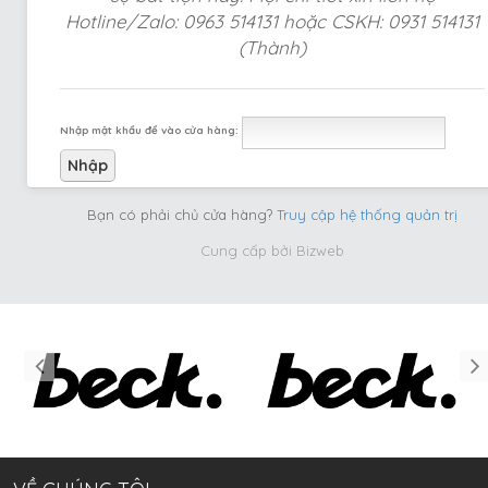
Hotline/Zalo: 0963 514131 hoặc CSKH: 0931 514131
(Thành)
Nhập mật khẩu để vào cửa hàng:
Bạn có phải chủ cửa hàng?
Truy cập hệ thống quản trị
Cung cấp bởi
Bizweb