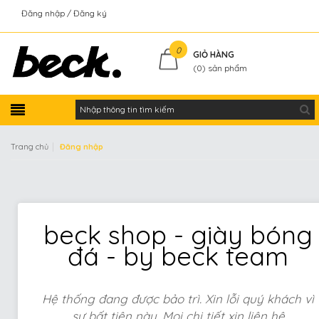
Đăng nhập
Đăng ký
Kiểm tra đơn hàng
0
GIỎ HÀNG
(
0
) sản phẩm
|
Trang chủ
Đăng nhập
beck shop - giày bóng
đá - by beck team
Hệ thống đang được bảo trì. Xin lỗi quý khách vì
sự bất tiện này. Mọi chi tiết xin liên hệ