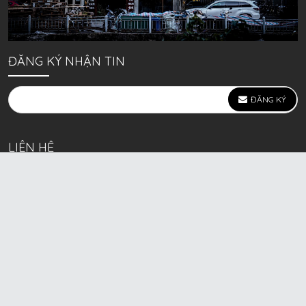
ĐĂNG KÝ NHẬN TIN
ĐĂNG KÝ
LIÊN HỆ
639 Kim Ngưu, P. Vĩnh Tuy, Q. Hai Bà Trưng, Hà Nội
(mặt đường lớn)
Call/Zalo bán lẻ: 0963. 51. 41. 31
Call/Zalo CSKH: 0931. 51. 41. 31
Call/Zalo CSKH: 0931. 51. 41. 31
HKD BECK SPORT Số ĐK 01D8037673 cấp ngày