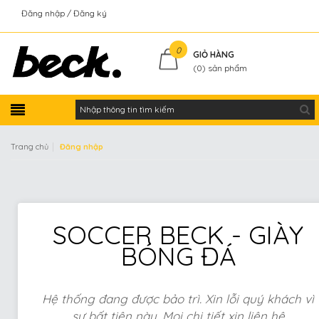
Đăng nhập
Đăng ký
Kiểm tra đơn hàng
0
GIỎ HÀNG
(
0
) sản phẩm
|
Trang chủ
Đăng nhập
SOCCER BECK - GIÀY
BÓNG ĐÁ
Hệ thống đang được bảo trì. Xin lỗi quý khách vì
sự bất tiện này. Mọi chi tiết xin liên hệ