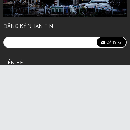
ĐĂNG KÝ NHẬN TIN
ĐĂNG KÝ
LIÊN HỆ
639 Kim Ngưu, P. Vĩnh Tuy, Q. Hai Bà Trưng, Hà Nội
(mặt đường lớn)
Call/Zalo bán lẻ: 0963. 51. 41. 31
Call/Zalo CSKH: 0931. 51. 41. 31
Call/Zalo CSKH: 0931. 51. 41. 31
HKD BECK SPORT Số ĐK 01D8037673 cấp ngày