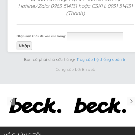
Hotline/Zalo: 0963 514131 hoặc CSKH: 0931 514131
(Thành)
Nhập mật khẩu để vào cửa hàng:
Bạn có phải chủ cửa hàng?
Truy cập hệ thống quản trị
Cung cấp bởi
Bizweb