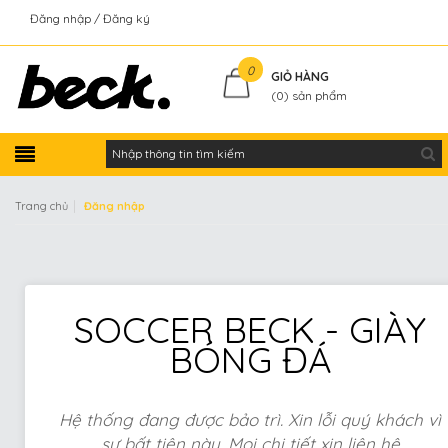
Đăng nhập
Đăng ký
Kiểm tra đơn hàng
0
GIỎ HÀNG
(
0
) sản phẩm
|
Trang chủ
Đăng nhập
SOCCER BECK - GIÀY
BÓNG ĐÁ
Hệ thống đang được bảo trì. Xin lỗi quý khách vì
sự bất tiện này. Mọi chi tiết xin liên hệ