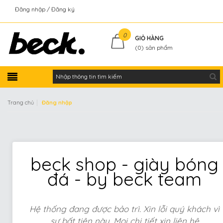
Đăng nhập
Đăng ký
Kiểm tra đơn hàng
0
GIỎ HÀNG
(
0
) sản phẩm
|
Trang chủ
Đăng nhập
beck shop - giày bóng
đá - by beck team
Hệ thống đang được bảo trì. Xin lỗi quý khách vì
sự bất tiện này. Mọi chi tiết xin liên hệ