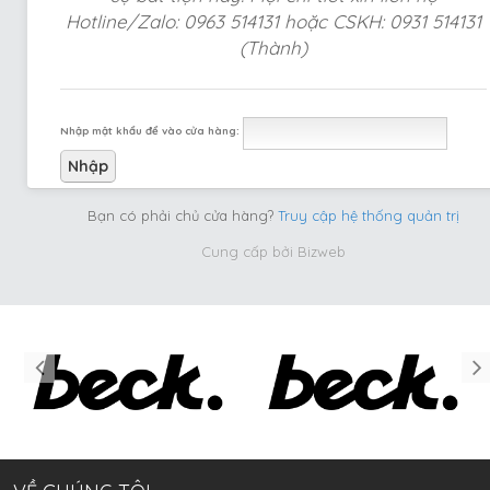
Hotline/Zalo: 0963 514131 hoặc CSKH: 0931 514131
(Thành)
Nhập mật khẩu để vào cửa hàng:
Bạn có phải chủ cửa hàng?
Truy cập hệ thống quản trị
Cung cấp bởi
Bizweb