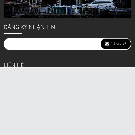
ĐĂNG KÝ NHẬN TIN
ĐĂNG KÝ
LIÊN HỆ
639 Kim Ngưu, P. Vĩnh Tuy, Q. Hai Bà Trưng, Hà Nội
(mặt đường lớn)
Call/Zalo bán lẻ: 0963. 51. 41. 31
Call/Zalo CSKH: 0931. 51. 41. 31
Call/Zalo CSKH: 0931. 51. 41. 31
HKD BECK SPORT Số ĐK 01D8037673 cấp ngày