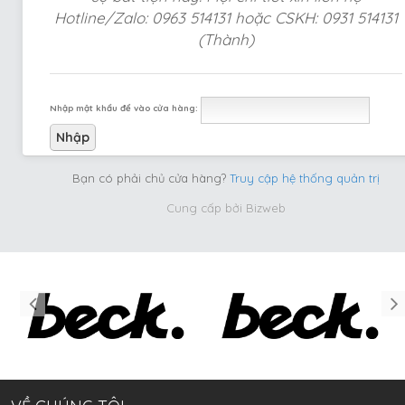
Hotline/Zalo: 0963 514131 hoặc CSKH: 0931 514131
(Thành)
Nhập mật khẩu để vào cửa hàng:
Bạn có phải chủ cửa hàng?
Truy cập hệ thống quản trị
Cung cấp bởi
Bizweb