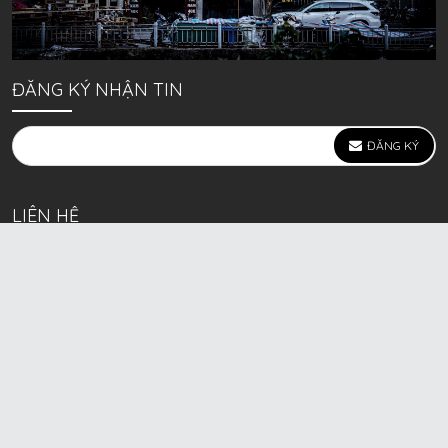
ĐĂNG KÝ NHẬN TIN
ĐĂNG KÝ
LIÊN HỆ
639 Kim Ngưu, P. Vĩnh Tuy, Q. Hai Bà Trưng, Hà Nội
(mặt đường lớn)
Call/Zalo bán lẻ: 0963. 51. 41. 31
Call/Zalo CSKH: 0931. 51. 41. 31
Call/Zalo CSKH: 0931. 51. 41. 31
HKD BECK SPORT Số ĐK 01D8037673 cấp ngày