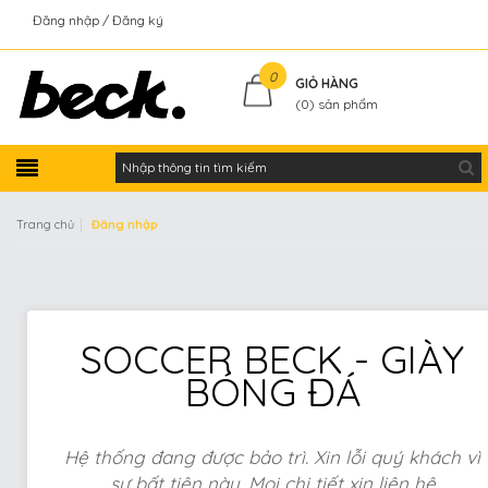
Đăng nhập
Đăng ký
Kiểm tra đơn hàng
0
GIỎ HÀNG
(
0
) sản phẩm
|
Trang chủ
Đăng nhập
SOCCER BECK - GIÀY
BÓNG ĐÁ
Hệ thống đang được bảo trì. Xin lỗi quý khách vì
sự bất tiện này. Mọi chi tiết xin liên hệ