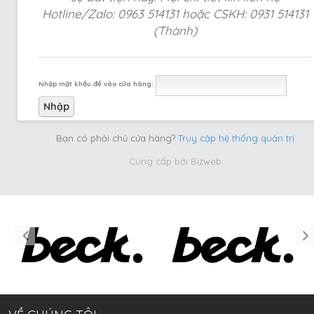
Hotline/Zalo: 0963 514131 hoặc CSKH: 0931 514131
(Thành)
Nhập mật khẩu để vào cửa hàng:
Bạn có phải chủ cửa hàng?
Truy cập hệ thống quản trị
Cung cấp bởi
Bizweb