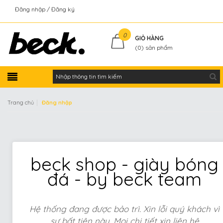
Đăng nhập
Đăng ký
Kiểm tra đơn hàng
0
GIỎ HÀNG
(
0
) sản phẩm
|
Trang chủ
Đăng nhập
beck shop - giày bóng
đá - by beck team
Hệ thống đang được bảo trì. Xin lỗi quý khách vì
sự bất tiện này. Mọi chi tiết xin liên hệ