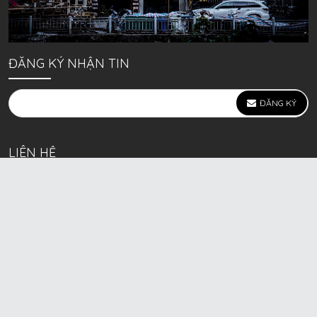
ĐĂNG KÝ NHẬN TIN
ĐĂNG KÝ
LIÊN HỆ
639 Kim Ngưu, P. Vĩnh Tuy, Q. Hai Bà Trưng, Hà Nội
(mặt đường lớn)
Call/Zalo bán lẻ: 0963. 51. 41. 31
Call/Zalo CSKH: 0931. 51. 41. 31
Call/Zalo CSKH: 0931. 51. 41. 31
HKD BECK SPORT Số ĐK 01D8037673 cấp ngày