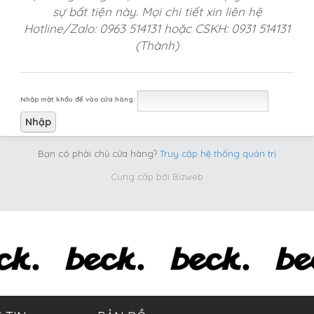
sự bất tiện này. Mọi chi tiết xin liên hệ
Hotline/Zalo: 0963 514131 hoặc CSKH: 0931 514131
(Thành)
Nhập mật khẩu để vào cửa hàng:
Bạn có phải chủ cửa hàng?
Truy cập hệ thống quản trị
Cung cấp bởi
Bizweb