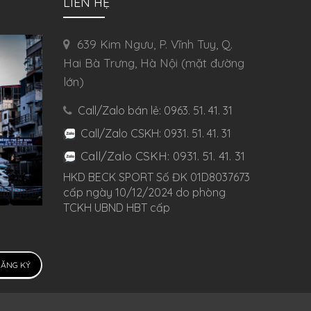
LIÊN HỆ
639 Kim Ngưu, P. Vĩnh Tuy, Q.
Hai Bà Trưng, Hà Nội (mặt đường
lớn)
Call/Zalo bán lẻ: 0963. 51. 41. 31
Call/Zalo CSKH: 0931. 51. 41. 31
Call/Zalo CSKH: 0931. 51. 41. 31
HKD BECK SPORT Số ĐK 01D8037673
cấp ngày 10/12/2024 do phòng
TCKH UBND HBT cấp
ĂNG KÝ