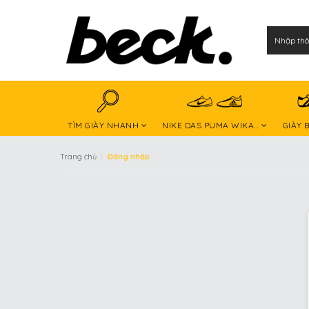
TÌM GIÀY NHANH
NIKE DAS PUMA WIKA...
GIÀY 
|
Trang chủ
Đăng nhập