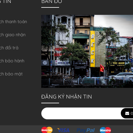
 TIN
BẢN ĐỒ
́ch thanh toán
ch giao nhận
ch đổi trả
́ch bảo hành
ch bảo mật
ĐĂNG KÝ NHẬN TIN
Đ