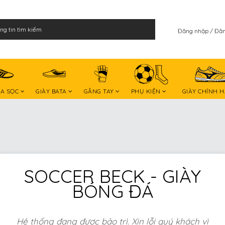
Đăng nhập
Đăn
BA SỌC
GIÀY BATA
GĂNG TAY
PHỤ KIỆN
GIÀY CHÍNH 
SOCCER BECK - GIÀY
BÓNG ĐÁ
Hệ thống đang được bảo trì. Xin lỗi quý khách vì