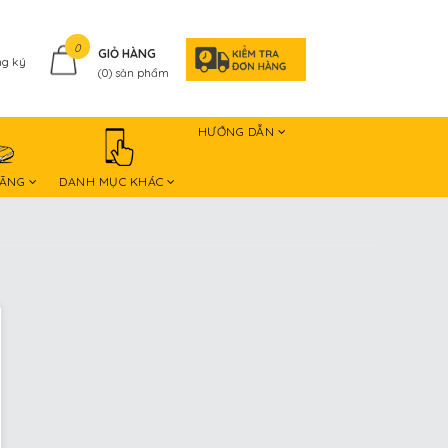
0
GIỎ HÀNG
g ký
(
0
) sản phẩm
HƯỚNG DẪN
HÃNG
DANH MỤC KHÁC