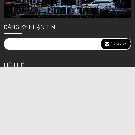
ĐĂNG KÝ NHẬN TIN
ĐĂNG KÝ
LIÊN HỆ
639 Kim Ngưu, P. Vĩnh Tuy, Q. Hai Bà Trưng, Hà Nội
(mặt đường lớn)
Call/Zalo bán lẻ: 0963. 51. 41. 31
Call/Zalo CSKH: 0931. 51. 41. 31
Call/Zalo CSKH: 0931. 51. 41. 31
HKD BECK SPORT Số ĐK 01D8037673 cấp ngày