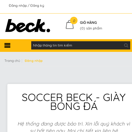
Đăng nhập
Đăng ký
Kiểm tra đơn hàng
0
GIỎ HÀNG
(
0
) sản phẩm
|
Trang chủ
Đăng nhập
SOCCER BECK - GIÀY
BÓNG ĐÁ
Hệ thống đang được bảo trì. Xin lỗi quý khách vì
sự bất tiện này. Mọi chi tiết xin liên hệ