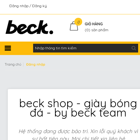
Đăng nhập
Đăng ký
Kiểm tra đơn hàng
0
GIỎ HÀNG
(
0
) sản phẩm
|
Trang chủ
Đăng nhập
beck shop - giày bóng
đá - by beck team
Hệ thống đang được bảo trì. Xin lỗi quý khách vì
sự bất tiện này. Mọi chi tiết xin liên hệ