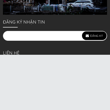
ĐĂNG KÝ NHẬN TIN
ĐĂNG KÝ
LIÊN HỆ
639 Kim Ngưu, P. Vĩnh Tuy, Q. Hai Bà Trưng, Hà Nội
(mặt đường lớn)
Call/Zalo bán lẻ: 0963. 51. 41. 31
Call/Zalo CSKH: 0931. 51. 41. 31
Call/Zalo CSKH: 0931. 51. 41. 31
HKD BECK SPORT Số ĐK 01D8037673 cấp ngày