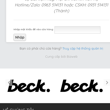
Hotline/Zalo: 0963 514131 hoặc CSKH: 0931 514131
(Thành)
Nhập mật khẩu để vào cửa hàng:
Bạn có phải chủ cửa hàng?
Truy cập hệ thống quản trị
Cung cấp bởi
Bizweb