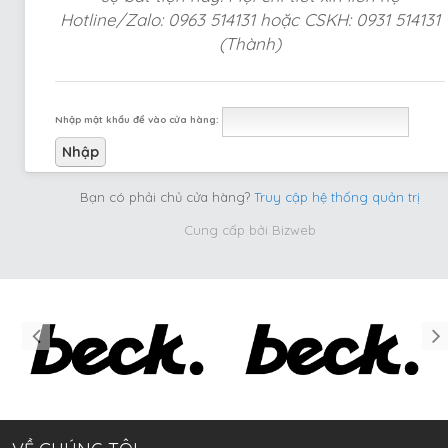
Hotline/Zalo: 0963 514131 hoặc CSKH: 0931 514131
(Thành)
Nhập mật khẩu để vào cửa hàng:
Bạn có phải chủ cửa hàng?
Truy cập hệ thống quản trị
Cung cấp bởi
Bizweb