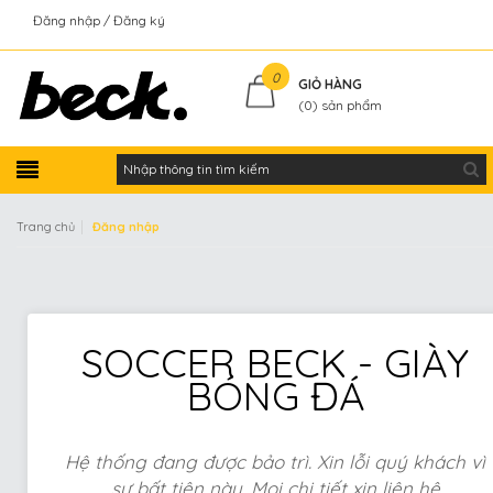
Đăng nhập
Đăng ký
Kiểm tra đơn hàng
0
GIỎ HÀNG
(
0
) sản phẩm
|
Trang chủ
Đăng nhập
SOCCER BECK - GIÀY
BÓNG ĐÁ
Hệ thống đang được bảo trì. Xin lỗi quý khách vì
sự bất tiện này. Mọi chi tiết xin liên hệ