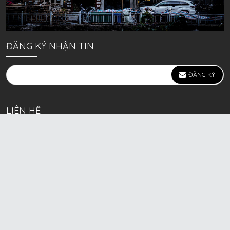
ĐĂNG KÝ NHẬN TIN
ĐĂNG KÝ
LIÊN HỆ
639 Kim Ngưu, P. Vĩnh Tuy, Q. Hai Bà Trưng, Hà Nội
(mặt đường lớn)
Call/Zalo bán lẻ: 0963. 51. 41. 31
Call/Zalo CSKH: 0931. 51. 41. 31
Call/Zalo CSKH: 0931. 51. 41. 31
HKD BECK SPORT Số ĐK 01D8037673 cấp ngày