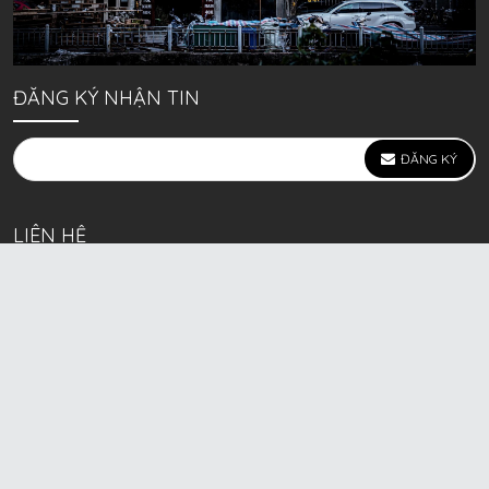
ĐĂNG KÝ NHẬN TIN
ĐĂNG KÝ
LIÊN HỆ
639 Kim Ngưu, P. Vĩnh Tuy, Q. Hai Bà Trưng, Hà Nội
(mặt đường lớn)
Call/Zalo bán lẻ: 0963. 51. 41. 31
Call/Zalo CSKH: 0931. 51. 41. 31
Call/Zalo CSKH: 0931. 51. 41. 31
HKD BECK SPORT Số ĐK 01D8037673 cấp ngày