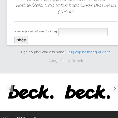
Hotline/Zalo: 0963 514131 hoặc CSKH: 0931 514131
(Thành)
Nhập mật khẩu để vào cửa hàng:
Bạn có phải chủ cửa hàng?
Truy cập hệ thống quản trị
Cung cấp bởi
Bizweb