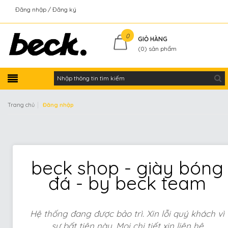
Đăng nhập
Đăng ký
Kiểm tra đơn hàng
0
GIỎ HÀNG
(
0
) sản phẩm
|
Trang chủ
Đăng nhập
beck shop - giày bóng
đá - by beck team
Hệ thống đang được bảo trì. Xin lỗi quý khách vì
sự bất tiện này. Mọi chi tiết xin liên hệ