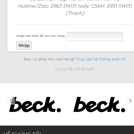
Hotline/Zalo: 0963 514131 hoặc CSKH: 0931 514131
(Thành)
Nhập mật khẩu để vào cửa hàng:
Bạn có phải chủ cửa hàng?
Truy cập hệ thống quản trị
Cung cấp bởi
Bizweb