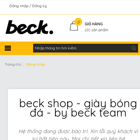
Đăng nhập
Đăng ký
Kiểm tra đơn hàng
0
GIỎ HÀNG
(
0
) sản phẩm
|
Trang chủ
Đăng nhập
beck shop - giày bóng
đá - by beck team
Hệ thống đang được bảo trì. Xin lỗi quý khách vì
sự bất tiện này. Mọi chi tiết xin liên hệ