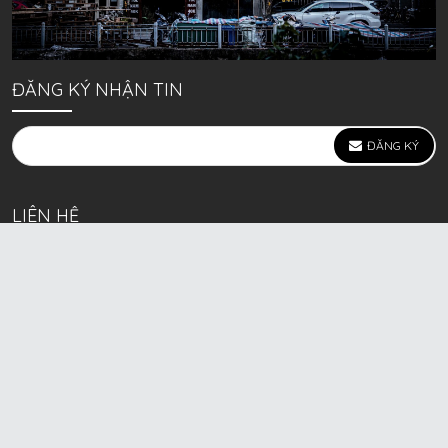
ĐĂNG KÝ NHẬN TIN
ĐĂNG KÝ
LIÊN HỆ
639 Kim Ngưu, P. Vĩnh Tuy, Q. Hai Bà Trưng, Hà Nội
(mặt đường lớn)
Call/Zalo bán lẻ: 0963. 51. 41. 31
Call/Zalo CSKH: 0931. 51. 41. 31
Call/Zalo CSKH: 0931. 51. 41. 31
HKD BECK SPORT Số ĐK 01D8037673 cấp ngày