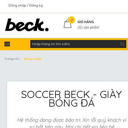
Đăng nhập
Đăng ký
Kiểm tra đơn hàng
0
GIỎ HÀNG
(
0
) sản phẩm
|
Trang chủ
Đăng nhập
SOCCER BECK - GIÀY
BÓNG ĐÁ
Hệ thống đang được bảo trì. Xin lỗi quý khách vì
sự bất tiện này. Mọi chi tiết xin liên hệ