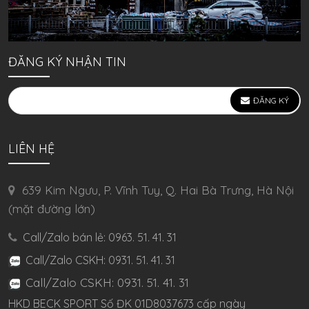
ĐĂNG KÝ NHẬN TIN
ĐĂNG KÝ
LIÊN HỆ
639 Kim Ngưu, P. Vĩnh Tuy, Q. Hai Bà Trưng, Hà Nội
(mặt đường lớn)
Call/Zalo bán lẻ: 0963. 51. 41. 31
Call/Zalo CSKH: 0931. 51. 41. 31
Call/Zalo CSKH: 0931. 51. 41. 31
HKD BECK SPORT Số ĐK 01D8037673 cấp ngày