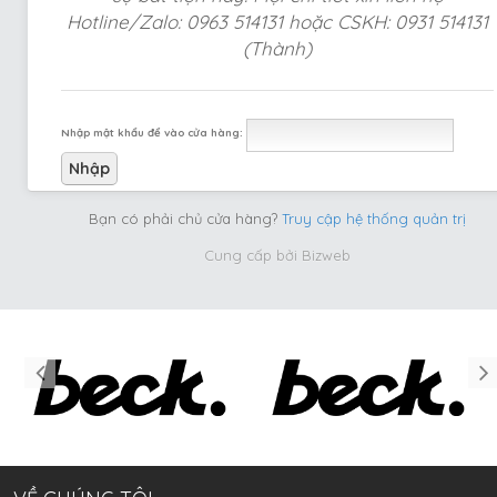
Hotline/Zalo: 0963 514131 hoặc CSKH: 0931 514131
(Thành)
Nhập mật khẩu để vào cửa hàng:
Bạn có phải chủ cửa hàng?
Truy cập hệ thống quản trị
Cung cấp bởi
Bizweb