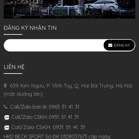
ĐĂNG KÝ NHẬN TIN
ĐĂNG KÝ
LIÊN HỆ
639 Kim Ngưu, P. Vĩnh Tuy, Q. Hai Bà Trưng, Hà Nội
(mặt đường lớn)
Call/Zalo bán lẻ: 0963. 51. 41. 31
Call/Zalo CSKH: 0931. 51. 41. 31
Call/Zalo CSKH: 0931. 51. 41. 31
HKD BECK SPORT Số ĐK 01D8037673 cấp ngày