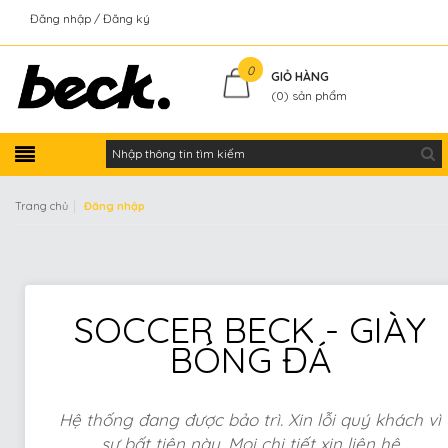
Đăng nhập
Đăng ký
Kiểm tra đơn hàng
0
GIỎ HÀNG
(
0
) sản phẩm
|
Trang chủ
Đăng nhập
SOCCER BECK - GIÀY
BÓNG ĐÁ
Hệ thống đang được bảo trì. Xin lỗi quý khách vì
sự bất tiện này. Mọi chi tiết xin liên hệ