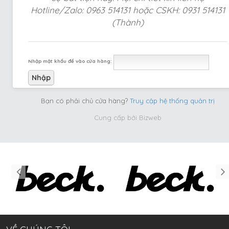
Hotline/Zalo: 0963 514131 hoặc CSKH: 0931 514131
(Thành)
Nhập mật khẩu để vào cửa hàng:
Bạn có phải chủ cửa hàng?
Truy cập hệ thống quản trị
Cung cấp bởi
Bizweb