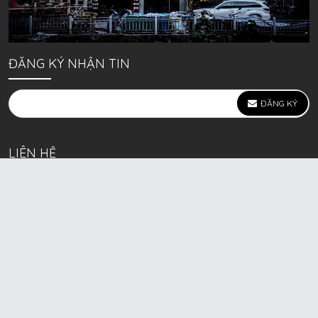
ĐĂNG KÝ NHẬN TIN
ĐĂNG KÝ
LIÊN HỆ
639 Kim Ngưu, P. Vĩnh Tuy, Q. Hai Bà Trưng, Hà Nội
(mặt đường lớn)
Call/Zalo bán lẻ: 0963. 51. 41. 31
Call/Zalo CSKH: 0931. 51. 41. 31
Call/Zalo CSKH: 0931. 51. 41. 31
HKD BECK SPORT Số ĐK 01D8037673 cấp ngày