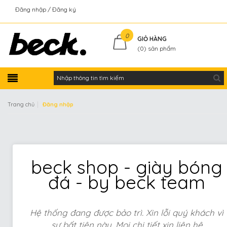
Đăng nhập
Đăng ký
Kiểm tra đơn hàng
0
GIỎ HÀNG
(
0
) sản phẩm
|
Trang chủ
Đăng nhập
beck shop - giày bóng
đá - by beck team
Hệ thống đang được bảo trì. Xin lỗi quý khách vì
sự bất tiện này. Mọi chi tiết xin liên hệ