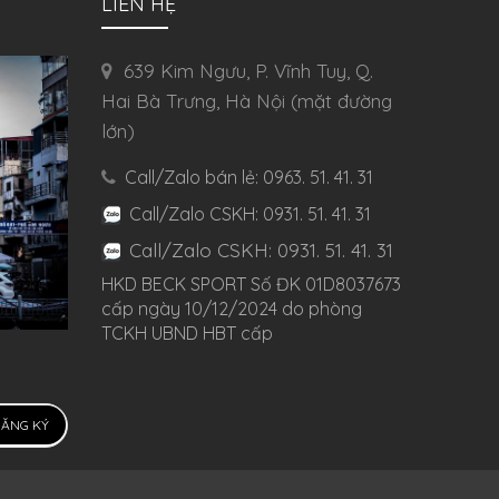
LIÊN HỆ
639 Kim Ngưu, P. Vĩnh Tuy, Q.
Hai Bà Trưng, Hà Nội (mặt đường
lớn)
Call/Zalo bán lẻ: 0963. 51. 41. 31
Call/Zalo CSKH: 0931. 51. 41. 31
Call/Zalo CSKH: 0931. 51. 41. 31
HKD BECK SPORT Số ĐK 01D8037673
cấp ngày 10/12/2024 do phòng
TCKH UBND HBT cấp
ĂNG KÝ