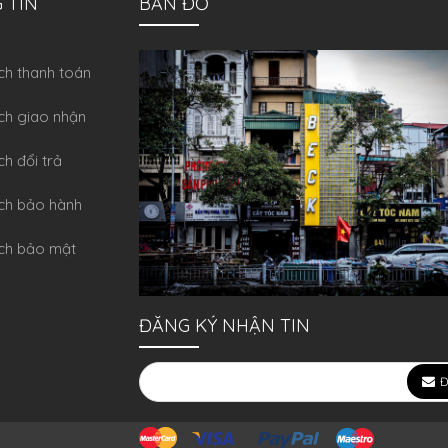
 TIN
BẢN ĐỒ
́ch thanh toán
ch giao nhận
ch đổi trả
́ch bảo hành
ch bảo mật
ĐĂNG KÝ NHẬN TIN
Đ