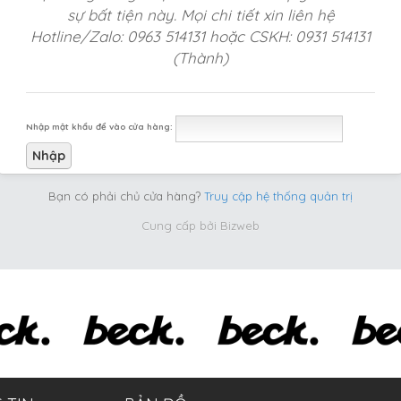
sự bất tiện này. Mọi chi tiết xin liên hệ
Hotline/Zalo: 0963 514131 hoặc CSKH: 0931 514131
(Thành)
Nhập mật khẩu để vào cửa hàng:
Bạn có phải chủ cửa hàng?
Truy cập hệ thống quản trị
Cung cấp bởi
Bizweb