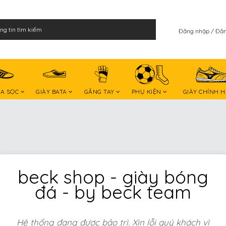
Đăng nhập
Đăn
BA SỌC
GIÀY BATA
GĂNG TAY
PHỤ KIỆN
GIÀY CHÍNH 
beck shop - giày bóng
đá - by beck team
Hệ thống đang được bảo trì. Xin lỗi quý khách vì