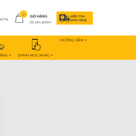
0
GIỎ HÀNG
g ký
(
0
) sản phẩm
HƯỚNG DẪN
HÃNG
DANH MỤC KHÁC