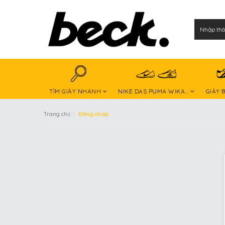
TÌM GIÀY NHANH
NIKE DAS PUMA WIKA...
GIÀY 
|
Trang chủ
Đăng nhập