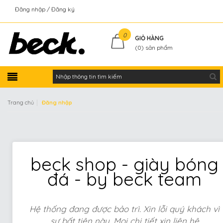
Đăng nhập
Đăng ký
Kiểm tra đơn hàng
0
GIỎ HÀNG
(
0
) sản phẩm
|
Trang chủ
Đăng nhập
beck shop - giày bóng
đá - by beck team
Hệ thống đang được bảo trì. Xin lỗi quý khách vì
sự bất tiện này. Mọi chi tiết xin liên hệ