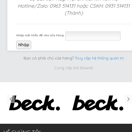
Hotline/Zalo: 0963 514131 hoặc CSKH: 0931 514131
(Thành)
Nhập mật khẩu để vào cửa hàng:
Bạn có phải chủ cửa hàng?
Truy cập hệ thống quản trị
Cung cấp bởi
Bizweb