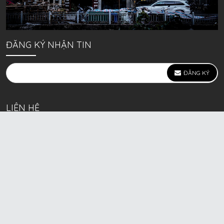
ĐĂNG KÝ NHẬN TIN
ĐĂNG KÝ
LIÊN HỆ
639 Kim Ngưu, P. Vĩnh Tuy, Q. Hai Bà Trưng, Hà Nội
(mặt đường lớn)
Call/Zalo bán lẻ: 0963. 51. 41. 31
Call/Zalo CSKH: 0931. 51. 41. 31
Call/Zalo CSKH: 0931. 51. 41. 31
HKD BECK SPORT Số ĐK 01D8037673 cấp ngày