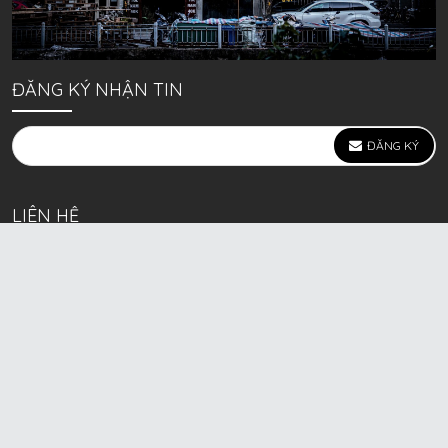
ĐĂNG KÝ NHẬN TIN
ĐĂNG KÝ
LIÊN HỆ
639 Kim Ngưu, P. Vĩnh Tuy, Q. Hai Bà Trưng, Hà Nội
(mặt đường lớn)
Call/Zalo bán lẻ: 0963. 51. 41. 31
Call/Zalo CSKH: 0931. 51. 41. 31
Call/Zalo CSKH: 0931. 51. 41. 31
HKD BECK SPORT Số ĐK 01D8037673 cấp ngày