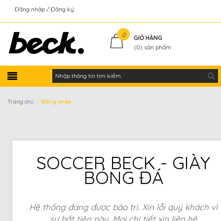
Đăng nhập
Đăng ký
Kiểm tra đơn hàng
0
GIỎ HÀNG
(
0
) sản phẩm
|
Trang chủ
Đăng nhập
SOCCER BECK - GIÀY
BÓNG ĐÁ
Hệ thống đang được bảo trì. Xin lỗi quý khách vì
sự bất tiện này. Mọi chi tiết xin liên hệ