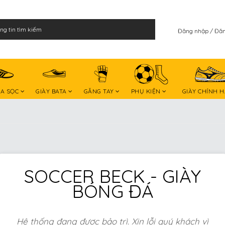
Đăng nhập
Đăn
BA SỌC
GIÀY BATA
GĂNG TAY
PHỤ KIỆN
GIÀY CHÍNH 
SOCCER BECK - GIÀY
BÓNG ĐÁ
Hệ thống đang được bảo trì. Xin lỗi quý khách vì