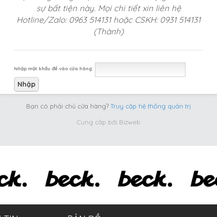
sự bất tiện này. Mọi chi tiết xin liên hệ
Hotline/Zalo: 0963 514131 hoặc CSKH: 0931 514131
(Thành)
Nhập mật khẩu để vào cửa hàng:
Bạn có phải chủ cửa hàng?
Truy cập hệ thống quản trị
Cung cấp bởi
Bizweb