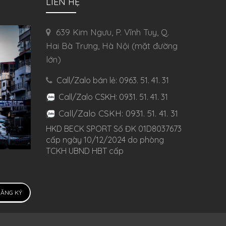
LIÊN HỆ
639 Kim Ngưu, P. Vĩnh Tuy, Q.
Hai Bà Trưng, Hà Nội (mặt đường
lớn)
Call/Zalo bán lẻ: 0963. 51. 41. 31
Call/Zalo CSKH: 0931. 51. 41. 31
Call/Zalo CSKH: 0931. 51. 41. 31
HKD BECK SPORT Số ĐK 01D8037673
cấp ngày 10/12/2024 do phòng
TCKH UBND HBT cấp
ĂNG KÝ