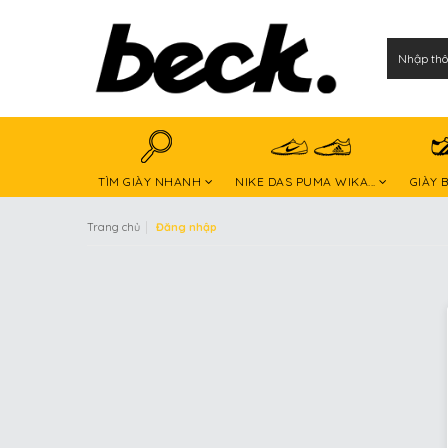
TÌM GIÀY NHANH
NIKE DAS PUMA WIKA...
GIÀY 
|
Trang chủ
Đăng nhập