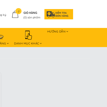
0
GIỎ HÀNG
g ký
(
0
) sản phẩm
HƯỚNG DẪN
HÃNG
DANH MỤC KHÁC