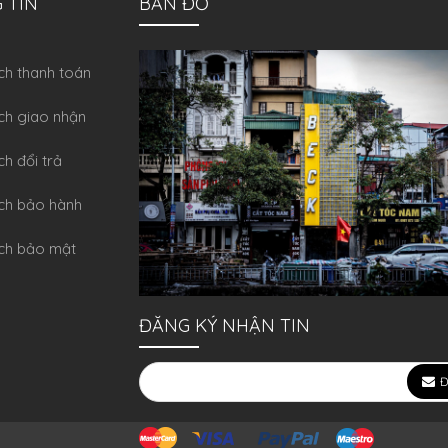
 TIN
BẢN ĐỒ
́ch thanh toán
ch giao nhận
ch đổi trả
́ch bảo hành
ch bảo mật
ĐĂNG KÝ NHẬN TIN
Đ