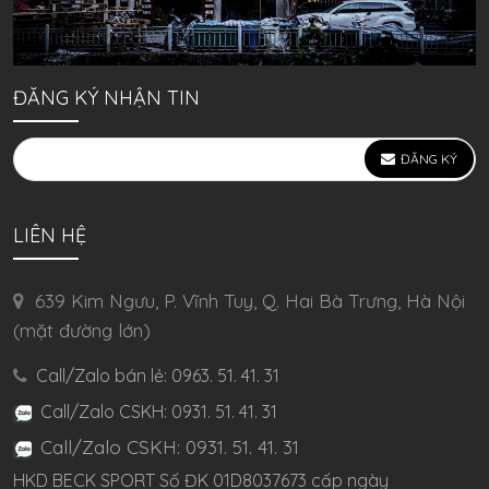
ĐĂNG KÝ NHẬN TIN
ĐĂNG KÝ
LIÊN HỆ
639 Kim Ngưu, P. Vĩnh Tuy, Q. Hai Bà Trưng, Hà Nội
(mặt đường lớn)
Call/Zalo bán lẻ: 0963. 51. 41. 31
Call/Zalo CSKH: 0931. 51. 41. 31
Call/Zalo CSKH: 0931. 51. 41. 31
HKD BECK SPORT Số ĐK 01D8037673 cấp ngày