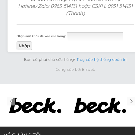
Hotline/Zalo: 0963 514131 hoặc CSKH: 0931 514131
(Thành)
Nhập mật khẩu để vào cửa hàng:
Bạn có phải chủ cửa hàng?
Truy cập hệ thống quản trị
Cung cấp bởi
Bizweb