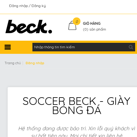
Đăng nhập
Đăng ký
Kiểm tra đơn hàng
0
GIỎ HÀNG
(
0
) sản phẩm
|
Trang chủ
Đăng nhập
SOCCER BECK - GIÀY
BÓNG ĐÁ
Hệ thống đang được bảo trì. Xin lỗi quý khách vì
sự bất tiện này. Mọi chi tiết xin liên hệ