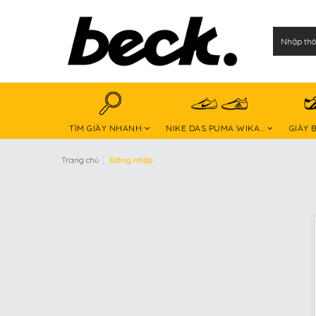
TÌM GIÀY NHANH
NIKE DAS PUMA WIKA...
GIÀY 
|
Trang chủ
Đăng nhập