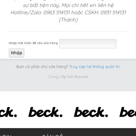
sự bất tiện này. Mọi chi tiết xin liên hệ
Hotline/Zalo: 0963 514131 hoặc CSKH: 0931 514131
(Thành)
Nhập mật khẩu để vào cửa hàng:
Bạn có phải chủ cửa hàng?
Truy cập hệ thống quản trị
Cung cấp bởi
Bizweb