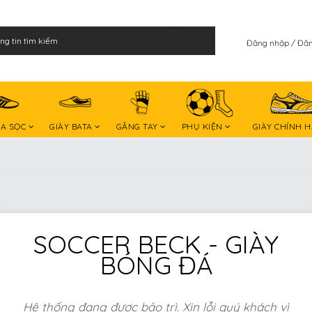
Đăng nhập
Đăn
BA SỌC
GIÀY BATA
GĂNG TAY
PHỤ KIỆN
GIÀY CHÍNH 
SOCCER BECK - GIÀY
BÓNG ĐÁ
Hệ thống đang được bảo trì. Xin lỗi quý khách vì