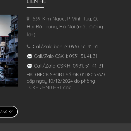
LIÊN HỆ
639 Kim Ngưu, P. Vĩnh Tuy, Q.
Hai Bà Trưng, Hà Nội (mặt đường
lớn)
Call/Zalo bán lẻ: 0963. 51. 41. 31
Call/Zalo CSKH: 0931. 51. 41. 31
Call/Zalo CSKH: 0931. 51. 41. 31
HKD BECK SPORT Số ĐK 01D8037673
cấp ngày 10/12/2024 do phòng
TCKH UBND HBT cấp
ĂNG KÝ