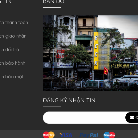
 TIN
BẢN ĐỒ
́ch thanh toán
ch giao nhận
ch đổi trả
́ch bảo hành
ch bảo mật
ĐĂNG KÝ NHẬN TIN
Đ