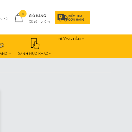
0
GIỎ HÀNG
g ký
(
0
) sản phẩm
HƯỚNG DẪN
HÃNG
DANH MỤC KHÁC