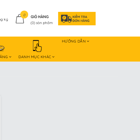
0
GIỎ HÀNG
g ký
(
0
) sản phẩm
HƯỚNG DẪN
HÃNG
DANH MỤC KHÁC