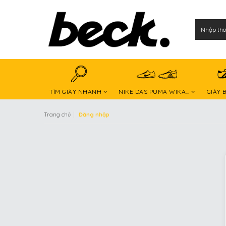
TÌM GIÀY NHANH
NIKE DAS PUMA WIKA...
GIÀY 
|
Trang chủ
Đăng nhập