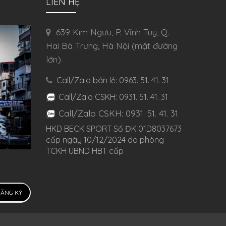
LIÊN HỆ
639 Kim Ngưu, P. Vĩnh Tuy, Q.
Hai Bà Trưng, Hà Nội (mặt đường
lớn)
Call/Zalo bán lẻ: 0963. 51. 41. 31
Call/Zalo CSKH: 0931. 51. 41. 31
Call/Zalo CSKH: 0931. 51. 41. 31
HKD BECK SPORT Số ĐK 01D8037673
cấp ngày 10/12/2024 do phòng
TCKH UBND HBT cấp
ĂNG KÝ