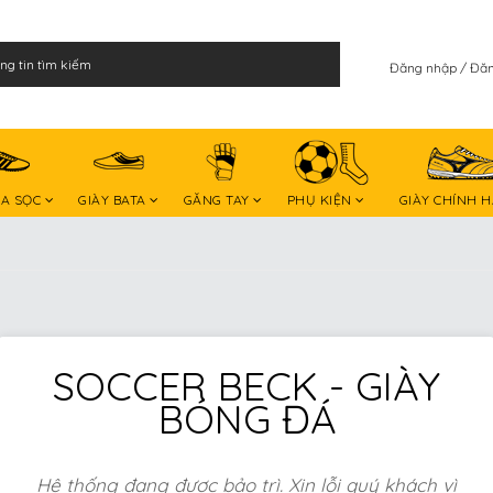
Đăng nhập
Đăn
BA SỌC
GIÀY BATA
GĂNG TAY
PHỤ KIỆN
GIÀY CHÍNH 
SOCCER BECK - GIÀY
BÓNG ĐÁ
Hệ thống đang được bảo trì. Xin lỗi quý khách vì