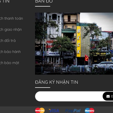
 TIN
BẢN ĐỒ
́ch thanh toán
ch giao nhận
ch đổi trả
́ch bảo hành
ch bảo mật
ĐĂNG KÝ NHẬN TIN
Đ