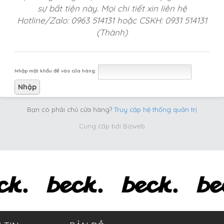
sự bất tiện này. Mọi chi tiết xin liên hệ
Hotline/Zalo: 0963 514131 hoặc CSKH: 0931 514131
(Thành)
Nhập mật khẩu để vào cửa hàng:
Bạn có phải chủ cửa hàng?
Truy cập hệ thống quản trị
Cung cấp bởi
Bizweb